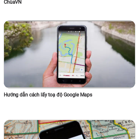
ChùaVN
Hướng dẫn cách lấy toạ độ Google Maps