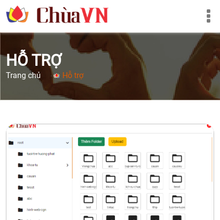
HỖ TRỢ
Trang chủ
-
Hỗ trợ